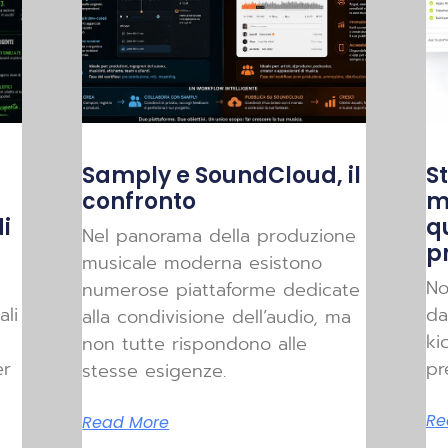
Samply e SoundCloud, il
St
a
confronto
m
i
q
Nel panorama della produzione
p
musicale moderna esistono
No
numerose piattaforme dedicate
ali
da
alla condivisione dell’audio, ma
ki
non tutte rispondono alle
er
pr
stesse esigenze.
Re
Read More