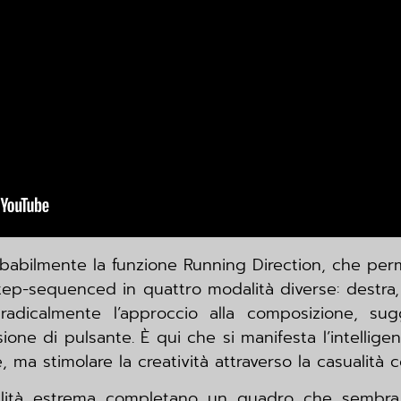
obabilmente la funzione Running Direction, che per
tep-sequenced in quattro modalità diverse: destra, g
radicalmente l’approccio alla composizione, sug
ione di pulsante. È qui che si manifesta l’intellige
e, ma stimolare la creatività attraverso la casualità c
bilità estrema completano un quadro che sembra 