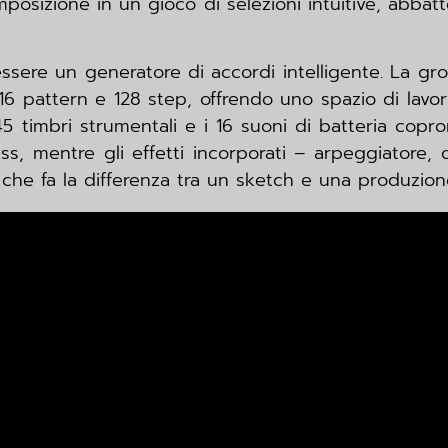
posizione in un gioco di selezioni intuitive, abbat
essere un generatore di accordi intelligente. La g
16 pattern e 128 step, offrendo uno spazio di lav
145 timbri strumentali e i 16 suoni di batteria co
ass, mentre gli effetti incorporati – arpeggiator
che fa la differenza tra un sketch e una produzione 