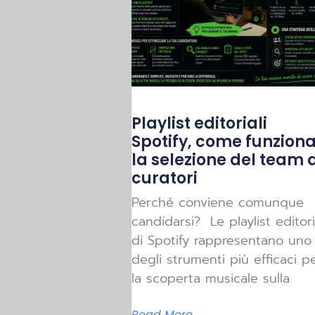
Playlist editoriali
Spotify, come funzion
la selezione del team d
curatori
Perché conviene comunque
candidarsi? Le playlist editori
di Spotify rappresentano uno
degli strumenti più efficaci p
la scoperta musicale sulla
Read More