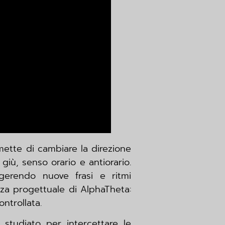
mette di cambiare la direzione
iù, senso orario e antiorario.
gerendo nuove frasi e ritmi
nza progettuale di AlphaTheta:
ontrollata.
studiato per intercettare le