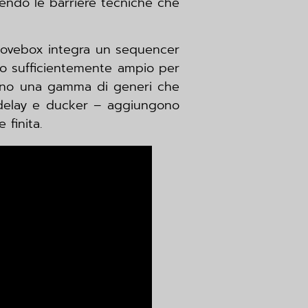
tendo le barriere tecniche che
roovebox integra un sequencer
oro sufficientemente ampio per
prono una gamma di generi che
e, delay e ducker – aggiungono
finita.