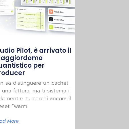
udio Pilot, è arrivato il
aggiordomo
uantistico per
roducer
n sa distinguere un cachet
 una fattura, ma ti sistema il
ck mentre tu cerchi ancora il
eset “warm
ad More