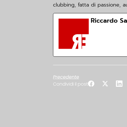
clubbing, fatta di passione, a
Riccardo S
Vedi la biogra
Precedente
Condividi il post