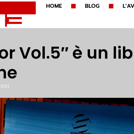
HOME
BLOG
L’A
r Vol.5″ è un lib
ne
Sada