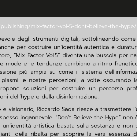
/publishing/mix-factor-vol-5-dont-believe-the-hype/
apevole degli strumenti digitali, sottolineando come
he per costruire un’identità autentica e duratura
ttore, “Mix Factor Vol.5” diventa una bussola per n
e le mode e le tendenze cambiano a ritmo freneti
essione più ampia su come il sistema dell’informa
à, plasmi le nostre percezioni, a volte oscurando 
propone soluzioni per costruire un percorso prof
ioni dell’hype e della disinformazione.
e e visionario, Riccardo Sada riesce a trasmettere l
è spesso ingannevole. “Don’t Believe the Hype” non 
 un’identità artistica basata sulla sostanza e non s
ianti della ribalta per scoprire la vera essenza 