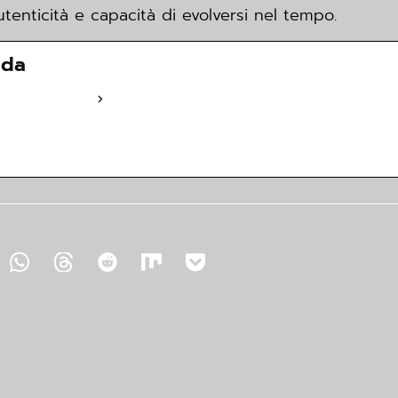
utenticità e capacità di evolversi nel tempo.
ada
fia completa