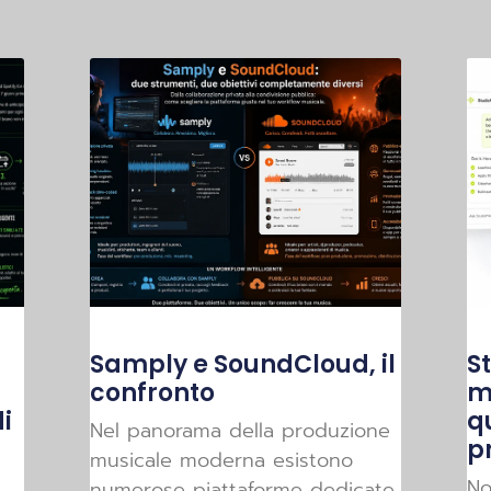
Samply e SoundCloud, il
St
a
confronto
m
i
q
Nel panorama della produzione
p
musicale moderna esistono
No
numerose piattaforme dedicate