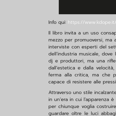
Info qui:
https://www.kdope.it
Il libro invita a un uso cons
mezzo per promuoversi, ma anc
interviste con esperti del se
dell’industria musicale, dov
dj e produttori, ma una rifl
dall’estetica e dalla velocit
ferma alla critica, ma che 
capace di resistere alle press
Attraverso uno stile incalzant
in un’era in cui l’apparenza 
per chiunque voglia costruire
guardare oltre le luci abbagl