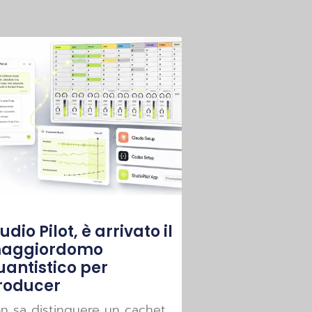
udio Pilot, è arrivato il
aggiordomo
uantistico per
roducer
n sa distinguere un cachet